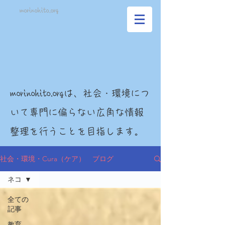
morinohito.org
morinohito.orgは、社会・環境につ
いて専門に偏らない広角な情報
整理を行うことを目指します。
社会・環境・Cura（ケア） ブログ
ネコ
全ての
記事
教育