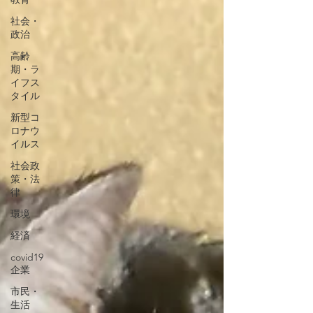
社会・
政治
高齢
期・ラ
イフス
タイル
新型コ
ロナウ
イルス
社会政
策・法
律
環境
経済
covid19
企業
市民・
生活