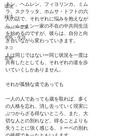
キン、ヘムレン、フィヨリンカ、ミム
環境
ラ、スクラッタ、ホムサ・トフトの六
経済
人の話で、それぞれに悩みを抱えなが
ら、ムーミン一家の不在の中共同生活
covid19 企業
を始めるのですが、彼らは、自分と向
市民・生活
き合いながら変わっていきます。
ネコ
人は同じではないー同じ状況を一度は
芸術
共有したとしても、それぞれの道を歩
いていくしかありません。
それが孤独な道であっても
一人の人であっても歳を取れば、多く
の人格を忘れ、消し去っていく現実に
ぶつからざる得ないところ、また、大
切な人との別れなど、得ることよりも
失うことに強く感じる、トーベの別れ
の挨拶であったともいえます。