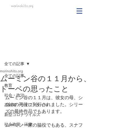
morinohito.org
記事
全ての記事
morinohito.org
全ての記事
ムーミン谷の１１月から、
教育
トーベの思ったこと
社会・政治
ムーミン谷の１１月は、彼女の母、シ
グネの死後に刊行されました。シリー
高齢期・ライフスタイル
ズの最終作品でもあります。
新型コロナウイルス
社会政策・法律
ムーミン一家の脇役でもある、スナフ