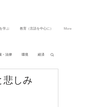
を学ぶ
教育（言語を中心に）
More
策・法律
環境
経済
と悲しみ