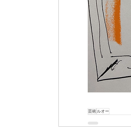
芸術
ルオー