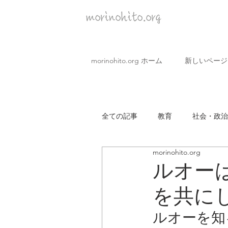
morinohito.org
morinohito.org ホーム
新しいページ
全ての記事
教育
社会・政治
morinohito.org
covid19 企業
市民・生活
ルオー
を共に
ルオーを知