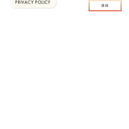
PRIVACY POLICY
連絡
ー
わかるとはどういうことなの
ム
こ
か？明暗の区別の話から
ー