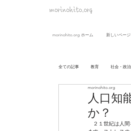
morinohito.org
morinohito.org ホーム
新しいページ
全ての記事
教育
社会・政治
morinohito.org
covid19 企業
市民・生活
人口知
か？
　２１世紀は人間