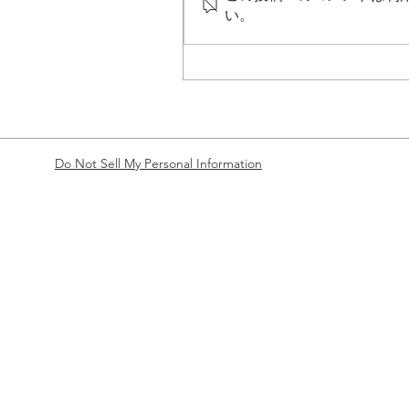
い。
自由主義の展開ー第１回イ
リスの自由主義ー政治学ー
務員受験の方へ
Do Not Sell My Personal Information