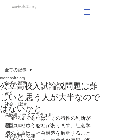
morinohito.org
記事
全ての記事
morinohito.org
全ての記事
公立高校入試論説問題は難
教育
しいと思う人が大半なので
社会・政治
はないかと
高齢期・ライフスタイル
　論説文であれば、その特性の判断が
新型コロナウイルス
難しいということがあります。社会学
者の文章は、社会構造を解明すること
社会政策・法律