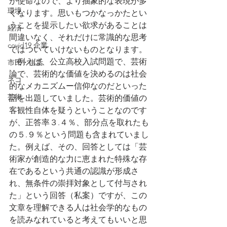
が使命なので、より抽象的な表現が多
環境
くなります。思いもつかなっかたとい
うことを提示したい欲求があることは
経済
間違いなく、それだけに常識的な思考
covid19 企業
ではついていけないものとなります。
　例えば、公立高校入試問題で、芸術
市民・生活
論で、芸術的な価値を決めるのは社会
ネコ
的なメカニズムー信仰なのだといった
芸術
話を出題していました。芸術的価値の
客観性自体を疑うということなのです
が、正答率３.４％、部分点を取れたも
の５.９％という問題も含まれていまし
た。例えば、その、回答としては「芸
術家が創造的な力に恵まれた特殊な存
在であるという共通の認識が形成さ
れ、無条件の崇拝対象として付与され
た」という回答（私案）ですが、この
文章を理解できる人は社会学的なもの
を読みなれていると考えてもいいと思