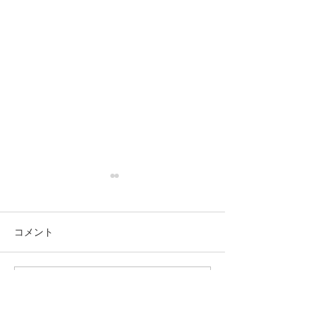
コメント
この投稿へのコメントは利用でき
尾形光琳（１６５８年〜
エドゥワール・
なくなりました。詳細はサイト所
１７１６年）のデッサン
８３２年ー１８
有者にお問い合わせください。