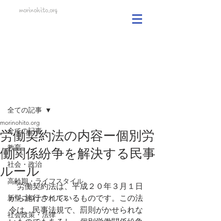
morinohito.org
記事
全ての記事
morinohito.org
全ての記事
労働契約法の内容ー個別労
教育
働関係紛争を解決する民事
社会・政治
ルール
高齢期・ライフスタイル
　労働契約法は、平成２０年３月１日
新型コロナウイルス
から施行されているものです。この法
令は、民事法規で、罰則がかせられな
社会政策・法律