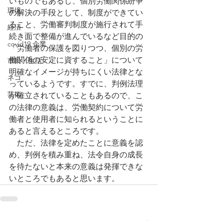
いものでもあるし、個別労働関係紛争
環境
の解決の手段として、制度ができてい
ること、労働審判制度が施行されて手
経済
続き面で整備が進んでいるなど目的の
covid19 企業
「労働者の保護を図りつつ、個別の労
働関係の安定に資すること」について
市民・生活
明確なイメージが持ちにくい法律とな
ネコ
っているようです。すでに、判例法理
芸術
が確立されていることもあるので、こ
の法律の意義は、労働契約について労
働者と使用者に知られるということに
あると言えるところです。
　ただ、法律を定めたことに意義を認
め、判例を積み重ね、法令自身の成長
を待たないと本来の意義は発揮できな
いところでもあると思います。