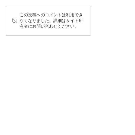
この投稿へのコメントは利用でき
著作権の話ーアートを保
人工透析の問題
なくなりました。詳細はサイト所
護する法律
についての倫理
有者にお問い合わせください。
ある
Do Not Sell My Personal Information
PRIVACY POLICY
連絡