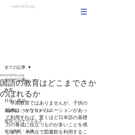
morinohito.org
記事
全ての記事
morinohito.org
全ての記事
国語の教育はどこまでさか
教育
のぼれるか
社会・政治
　早期教育ではありませんが、子供の
絵本は、かなりバリエーションがあっ
高齢期・ライフスタイル
て利用すれば、驚くほど日本語の基礎
新型コロナウイルス
力の養成に役立つものが多いことを感
社会政策・法律
じます。その点で図書館を利用するこ