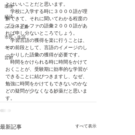
とはいいことだと思います。
環境
　学校に入学する時に３０００語が理
経済
解できて、それに聞いてわかる程度の
プラスアルファの語彙２０００語があ
covid19 企業
れば申し分ないところでしょう。
市民・生活
　学習言語の獲得を楽に行うことは、
ネコ
その前段として、言語のイメージのし
っかりした語彙の獲得が必要です。
芸術
　時間をかけられる時に時間をかけて
おくことが、受験期に効率的な学習が
できることに結びつきますし、なぜ、
勉強に時間をかけてもできないのかな
どの疑問が少なくなる妙薬だと思いま
す。
すべて表示
最新記事