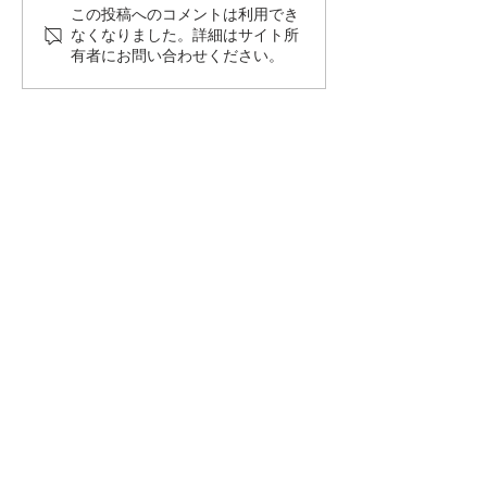
この投稿へのコメントは利用でき
尾形光琳（１６５８年〜
エドゥワール・
なくなりました。詳細はサイト所
１７１６年）のデッサン
８３２年ー１８
有者にお問い合わせください。
の灰色の羽帽子
マネのパステル
て
Do Not Sell My Personal Information
PRIVACY POLICY
連絡