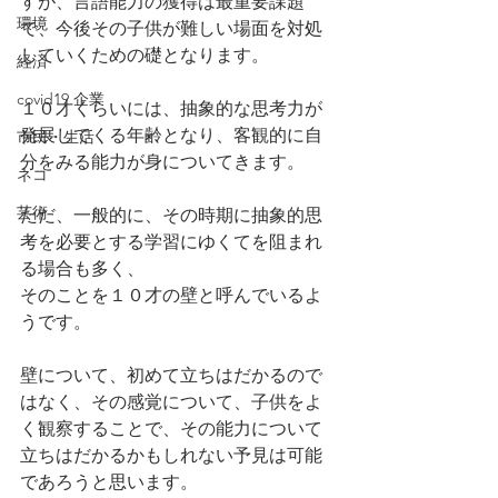
すが、言語能力の獲得は最重要課題
環境
で、今後その子供が難しい場面を対処
していくための礎となります。
経済
covid19 企業
１０才くらいには、抽象的な思考力が
発展してくる年齢となり、客観的に自
市民・生活
分をみる能力が身についてきます。
ネコ
芸術
ただ、一般的に、その時期に抽象的思
考を必要とする学習にゆくてを阻まれ
る場合も多く、
そのことを１０才の壁と呼んでいるよ
うです。
壁について、初めて立ちはだかるので
はなく、その感覚について、子供をよ
く観察することで、その能力について
立ちはだかるかもしれない予見は可能
であろうと思います。