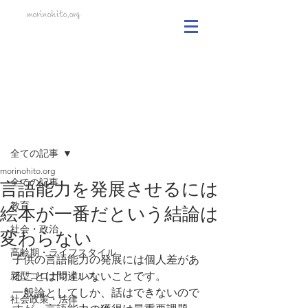
morinohito.org
記事
全ての記事
morinohito.org
全ての記事
言語能力を発展させるには
教育
絵本が一番だという結論は
社会・政治
変わらない
高齢期・ライフスタイル
子供の言語能力の発展には個人差があ
新型コロナウイルス
ることは間違いないことです。
一般論としてしか、話はできないので
社会政策・法律