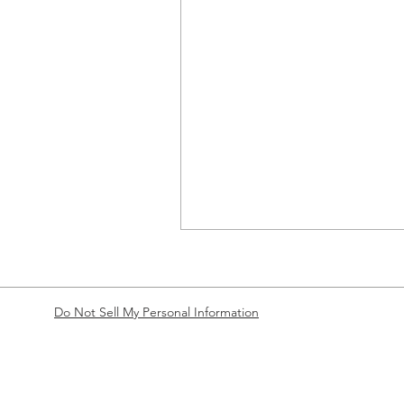
Do Not Sell My Personal Information
パロディー著作権との関係