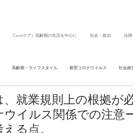
Care(ケア）高齢期の生活を中心に
社会・政治
法律
高齢期・ライフスタイル
新型コロナウイルス
社会政
ネコ
芸術
は、就業規則上の根拠が
ナウイルス関係での注意
考える点。