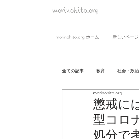
morinohito.org
morinohito.org ホーム
新しいページ
全ての記事
教育
社会・政治
morinohito.org
covid19 企業
市民・生活
懲戒に
型コロ
処分で