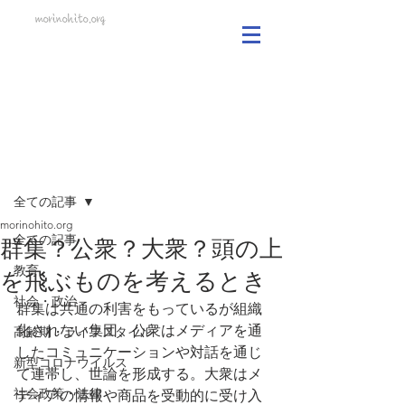
morinohito.org
記事
全ての記事
morinohito.org
全ての記事
群集？公衆？大衆？頭の上
教育
を飛ぶものを考えるとき
社会・政治
群集は共通の利害をもっているが組織
化されない集団、公衆はメディアを通
高齢期・ライフスタイル
したコミュニケーションや対話を通じ
新型コロナウイルス
て連帯し、世論を形成する。大衆はメ
社会政策・法律
ディアの情報や商品を受動的に受け入