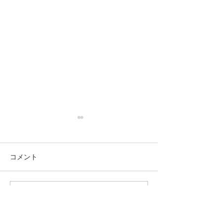
コメント
この投稿へのコメントは利用でき
わかるとはどういうこと
ムーミン谷の１
なくなりました。詳細はサイト所
なのか？明暗の区別の話
ら、トーベの思
有者にお問い合わせください。
から