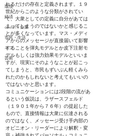
れるだけの存在と定義されます。１９
環境
世紀からこのような分類がされてい
経済
て、大衆としての定義に自分があては
まってしまうのではないかと感じるこ
covid19 企業
とが多くなっています。マス・メディ
市民・生活
アからのメッセージが直接届いて影響
ネコ
することを弾丸モデルとか皮下注射モ
デルもしくは強力効果モデルといいま
芸術
すが、現実にそのようなことが起こっ
てしまうと、市民もずいぶん軽くみら
れたのかもしれないと考えてもいいの
ではないかと思います。
コミュニケーションには2段階の流があ
るという仮説は、ラザースフェルド
（１９０１年から７６年）の提起した
もので、直接情報は大衆に伝達される
のではなく、メッセージ受け手内部の
オピニオン・リーダーにより解釈・変
容・補強されてパーソナル・コミュニ