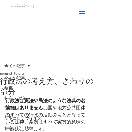
morinohito.org
記事
全ての記事
morinohito.org
全ての記事
行政法の考え方、さわりの
教育
部分
社会・政治
行政法は憲法や民法のような法典の名
前ではありません。
国や地方公共団体
高齢期・ライフスタイル
のすべての行政の活動のもととなって
新型コロナウイルス
いる法律、条例はすべて実質的意味の
社会政策・法律
行政法になります。