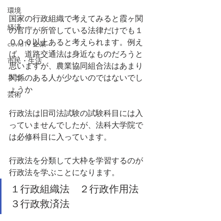
環境
国家の行政組織で考えてみると霞ヶ関
経済
の官庁が所管している法律だけでも１
０００以上あると考えられます。例え
covid19 企業
ば、道路交通法は身近なものだろうと
市民・生活
思いますが、農業協同組合法はあまり
ネコ
関係のある人が少ないのではないでし
ょうか
芸術
行政法は旧司法試験の試験科目には入
っていませんでしたが、法科大学院で
は必修科目に入っています。
行政法を分類して大枠を学習するのが
行政法を学ぶことになります。
１行政組織法　２行政作用法　
３行政救済法　