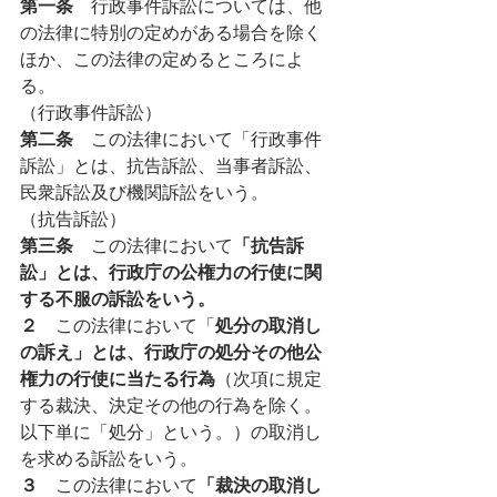
第一条　
行政事件訴訟については、他
の法律に特別の定めがある場合を除く
ほか、この法律の定めるところによ
る。
（行政事件訴訟）
第二条　
この法律において「行政事件
訴訟」とは、抗告訴訟、当事者訴訟、
民衆訴訟及び機関訴訟をいう。
（抗告訴訟）
第三条　
この法律において
「抗告訴
訟」とは、行政庁の公権力の行使に関
する不服の訴訟をいう。
２　
この法律において「
処分の取消し
の訴え」とは、行政庁の処分その他公
権力の行使に当たる行為
（次項に規定
する裁決、決定その他の行為を除く。
以下単に「処分」という。）の取消し
を求める訴訟をいう。
３　
この法律において
「裁決の取消し