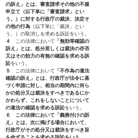
の訴え」とは、審査請求その他の不服
申立て（以下単に「審査請求」とい
う。）に対する行政庁の裁決、決定そ
の他の行為
（以下単に「裁決」とい
う。）の取消しを求める訴訟をいう。
４　
この法律において
「無効等確認の
訴え」とは、処分若しくは裁決の存否
又はその効力の有無の確認を求める訴
訟
をいう。
５　
この法律において
「不作為の違法
確認の訴え」とは、行政庁が法令に基
づく申請に対し、相当の期間内に何ら
かの処分又は裁決をすべきであるにか
かわらず、これをしないことについて
の違法の確認を求める訴訟
をいう。
６　この法律において「義務付けの訴
え」とは、次に掲げる場合において、
行政庁がその処分又は裁決をすべき旨
を命ずることを求める訴訟をいう。