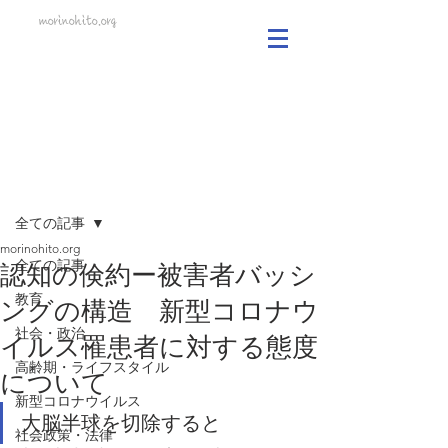
morinohito.org
記事
全ての記事
morinohito.org
全ての記事
認知の倹約ー被害者バッシ
教育
ングの構造 新型コロナウ
社会・政治
イルス罹患者に対する態度
高齢期・ライフスタイル
について
新型コロナウイルス
大脳半球を切除すると
社会政策・法律