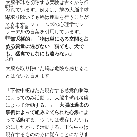
大脳半球を切除する実験は古くから行
環境
われています。例えば、鳩の大脳半球
経済
を取り除いても鳩は運動を行うことが
できます。ジェームズの心理学でシュ
covid19 企業
ラーデルの言葉を引用しています。
市民・生活
「無人格的」「物は単にある空間を占
める質量に過ぎないー猫でも、犬で
ネコ
も、猛禽でもなにも違わない」
芸術
大脳を取り除いた鳩は危険を感じるこ
とはないと言えます。
「下位中枢はただ現存する感覚的刺激
によってのみ活動し、大脳半球は考慮
によって活動する。」ー
大脳は過去の
事例によって組み立てられた心象
によ
って活動する、つまりは現存しないも
のにしたがって活動する、下位中枢は
現存するもののみに従うことになりま