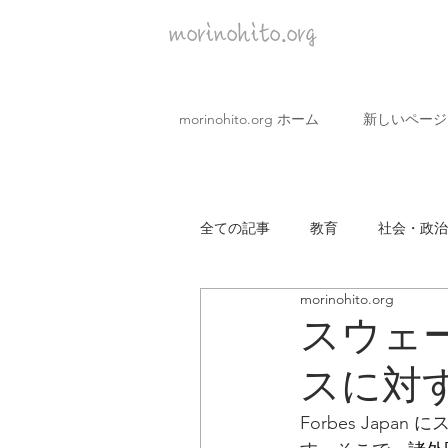
morinohito.org
morinohito.org ホーム
新しいページ
全ての記事
教育
社会・政治
morinohito.org
covid19 企業
市民・生活
スウェ
スに対
Forbes Ja