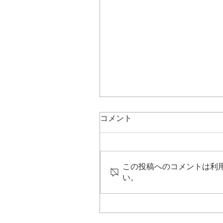
コメント
この投稿へのコメントは利
い。
子供の言語の発達について
言語の連想から考えられる
と