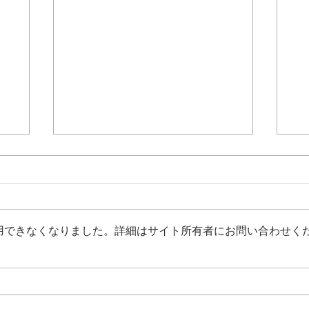
用できなくなりました。詳細はサイト所有者にお問い合わせく
ー
わかるとはどういうことなの
ム
こ
か？明暗の区別の話から
ー