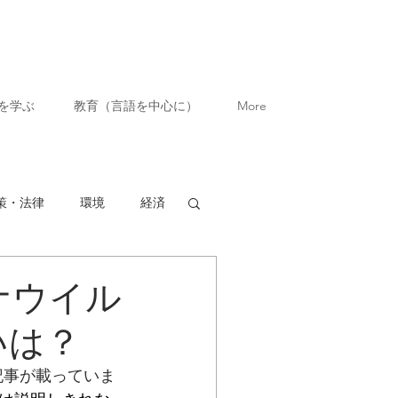
を学ぶ
教育（言語を中心に）
More
策・法律
環境
経済
ナウイル
いは？
ー記事が載っていま